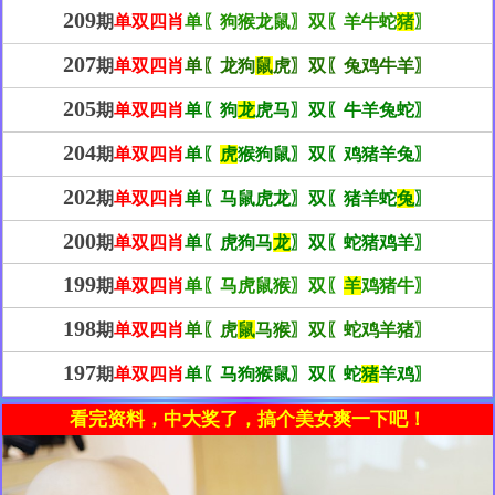
209
期
单双四肖
单〖狗猴龙鼠〗双〖羊牛蛇
猪
〗
207
期
单双四肖
单〖龙狗
鼠
虎〗双〖兔鸡牛羊〗
205
期
单双四肖
单〖狗
龙
虎马〗双〖牛羊兔蛇〗
204
期
单双四肖
单〖
虎
猴狗鼠〗双〖鸡猪羊兔〗
202
期
单双四肖
单〖马鼠虎龙〗双〖猪羊蛇
兔
〗
200
期
单双四肖
单〖虎狗马
龙
〗双〖蛇猪鸡羊〗
199
期
单双四肖
单〖马虎鼠猴〗双〖
羊
鸡猪牛〗
198
期
单双四肖
单〖虎
鼠
马猴〗双〖蛇鸡羊猪〗
197
期
单双四肖
单〖马狗猴鼠〗双〖蛇
猪
羊鸡〗
看完资料，中大奖了，搞个美女爽一下吧！