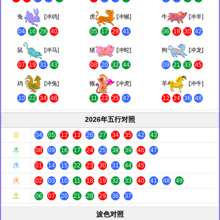
兔
[冲鸡]
虎
[冲猴]
牛
[冲羊]
04
16
28
40
05
17
29
41
06
18
30
42
鼠
[冲马]
猪
[冲蛇]
狗
[冲龙]
07
19
31
43
08
20
32
44
09
21
33
45
鸡
[冲兔]
猴
[冲虎]
羊
[冲牛]
10
22
34
46
11
23
35
47
12
24
36
48
2026年五行对照
金
04
05
12
13
26
27
34
35
42
43
木
08
09
16
17
24
25
38
39
46
47
水
01
14
15
22
23
30
31
44
45
火
02
03
10
11
18
19
32
33
40
41
48
49
土
06
07
20
21
28
29
36
37
波色对照