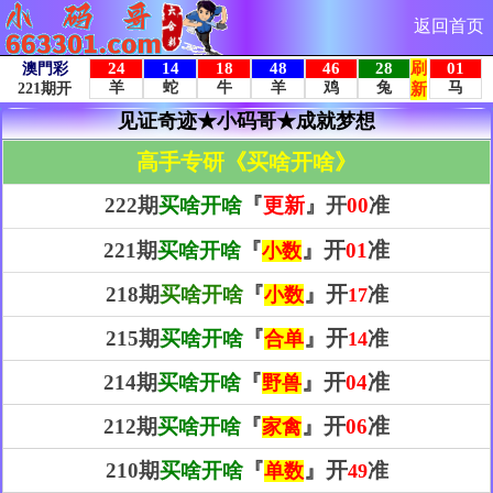
返回首页
见证奇迹★小码哥★成就梦想
高手专研《买啥开啥》
222
期
买啥开啥
『
更新
』开
00
准
』开
准
221
期
买啥开啥
『
01
小数
』开
218
期
买啥开啥
『
准
小数
17
』开
215
期
买啥开啥
『
准
合单
14
』开
准
214
期
买啥开啥
『
04
野兽
』开
准
212
期
买啥开啥
『
06
家禽
』开
210
期
买啥开啥
『
准
单数
49