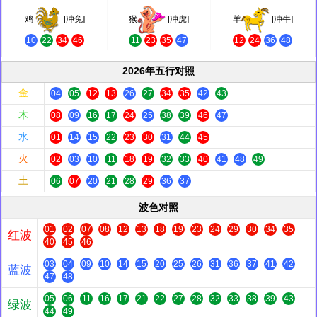
鸡
[冲兔]
猴
[冲虎]
羊
[冲牛]
10
22
34
46
11
23
35
47
12
24
36
48
2026年五行对照
金
04
05
12
13
26
27
34
35
42
43
木
08
09
16
17
24
25
38
39
46
47
水
01
14
15
22
23
30
31
44
45
火
02
03
10
11
18
19
32
33
40
41
48
49
土
06
07
20
21
28
29
36
37
波色对照
01
02
07
08
12
13
18
19
23
24
29
30
34
35
红波
40
45
46
03
04
09
10
14
15
20
25
26
31
36
37
41
42
蓝波
47
48
05
06
11
16
17
21
22
27
28
32
33
38
39
43
绿波
44
49