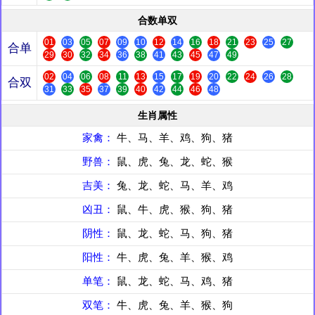
合数单双
01
03
05
07
09
10
12
14
16
18
21
23
25
27
合单
29
30
32
34
36
38
41
43
45
47
49
02
04
06
08
11
13
15
17
19
20
22
24
26
28
合双
31
33
35
37
39
40
42
44
46
48
生肖属性
家禽：
牛、马、羊、鸡、狗、猪
野兽：
鼠、虎、兔、龙、蛇、猴
吉美：
兔、龙、蛇、马、羊、鸡
凶丑：
鼠、牛、虎、猴、狗、猪
阴性：
鼠、龙、蛇、马、狗、猪
阳性：
牛、虎、兔、羊、猴、鸡
单笔：
鼠、龙、蛇、马、鸡、猪
双笔：
牛、虎、兔、羊、猴、狗