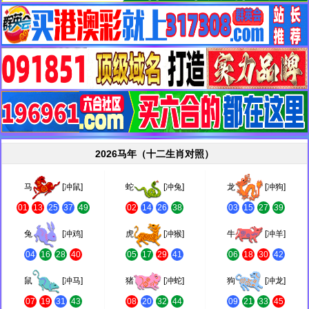
2026马年（十二生肖对照）
马
[冲鼠]
蛇
[冲兔]
龙
[冲狗]
01
13
25
37
49
02
14
26
38
03
15
27
39
兔
[冲鸡]
虎
[冲猴]
牛
[冲羊]
04
16
28
40
05
17
29
41
06
18
30
42
鼠
[冲马]
猪
[冲蛇]
狗
[冲龙]
07
19
31
43
08
20
32
44
09
21
33
45