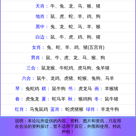
天肖：
牛、兔、龙、马、猴、猪
地肖：
鼠、虎、蛇、羊、鸡、狗
黑中：
兔、龙、蛇、马、羊、猴
白边：
鼠、牛、虎、鸡、狗、猪
女肖：
兔、蛇、羊、鸡、猪(五宫肖)
男肖：
鼠、牛、虎、龙、马、猴、狗
三合：
鼠龙猴、牛蛇鸡、虎马狗、兔羊猪
六合：
鼠牛、龙鸡、虎猪、蛇猴、兔狗、马羊
琴：
兔蛇鸡
棋：
鼠牛狗
书：
虎龙马
画：
羊猴猪
春：
虎兔龙
夏：
蛇马羊
秋：
猴鸡狗
冬：
鼠牛猪
红肖：
马兔鼠鸡
蓝肖：
蛇虎猪猴
绿肖：
羊龙牛狗
说明：本论坛所提供的内容、资料、图片和资讯，只应用
在合法的资料探讨，暂不适用于其它，外围和使用。特此
声明！