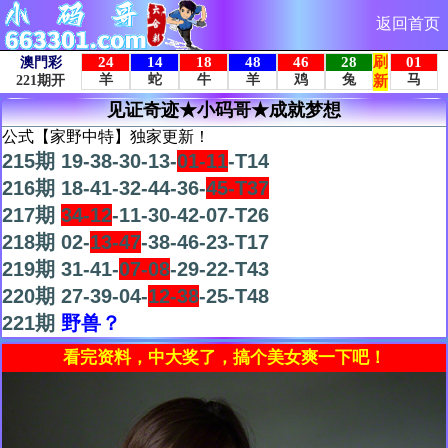
返回首页
见证奇迹★小码哥★成就梦想
公式【家野中特】独家更新！
215期 19-38-30-13-
01-11
-T14
216期 18-41-32-44-36-
45-T37
217期
34-12
-11-30-42-07-T26
218期 02-
13-47
-38-46-23-T17
219期 31-41-
07-08
-29-22-T43
220期 27-39-04-
12-38
-25-T48
221期
野兽？
看完资料，中大奖了，搞个美女爽一下吧！