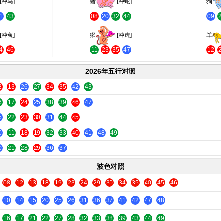
[冲马]
猪
[冲蛇]
狗
1
43
08
20
32
44
09
[冲兔]
猴
[冲虎]
羊
4
46
11
23
35
47
12
2026年五行对照
2
13
26
27
34
35
42
43
6
17
24
25
38
39
46
47
5
22
23
30
31
44
45
0
11
18
19
32
33
40
41
48
49
0
21
28
29
36
37
波色对照
08
12
13
18
19
23
24
29
30
34
35
40
45
46
10
14
15
20
25
26
31
36
37
41
42
47
48
16
17
21
22
27
28
32
33
38
39
43
44
49