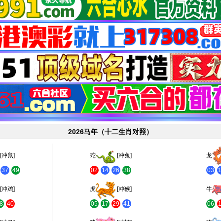
2026马年（十二生肖对照）
[冲鼠]
蛇
[冲兔]
龙
37
49
02
14
26
38
03
[冲鸡]
虎
[冲猴]
牛
8
40
05
17
29
41
06