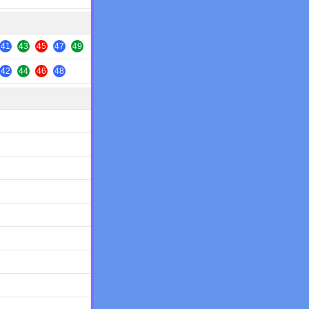
41
43
45
47
49
42
44
46
48