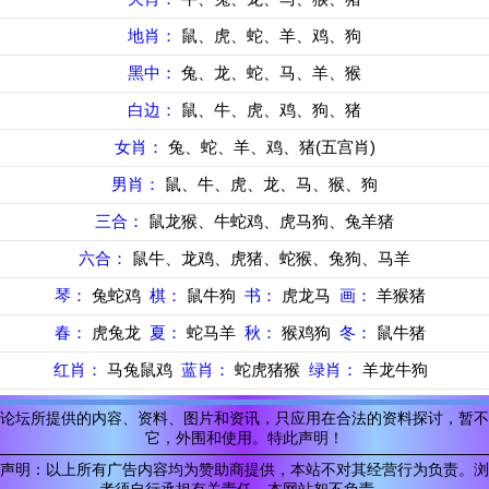
地肖：
鼠、虎、蛇、羊、鸡、狗
黑中：
兔、龙、蛇、马、羊、猴
白边：
鼠、牛、虎、鸡、狗、猪
女肖：
兔、蛇、羊、鸡、猪(五宫肖)
男肖：
鼠、牛、虎、龙、马、猴、狗
三合：
鼠龙猴、牛蛇鸡、虎马狗、兔羊猪
六合：
鼠牛、龙鸡、虎猪、蛇猴、兔狗、马羊
琴：
兔蛇鸡
棋：
鼠牛狗
书：
虎龙马
画：
羊猴猪
春：
虎兔龙
夏：
蛇马羊
秋：
猴鸡狗
冬：
鼠牛猪
红肖：
马兔鼠鸡
蓝肖：
蛇虎猪猴
绿肖：
羊龙牛狗
论坛所提供的内容、资料、图片和资讯，只应用在合法的资料探讨，暂不
它，外围和使用。特此声明！
声明：以上所有广告内容均为赞助商提供，本站不对其经营行为负责。浏