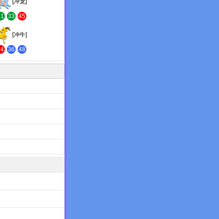
[冲龙]
21
33
45
[冲牛]
24
36
48