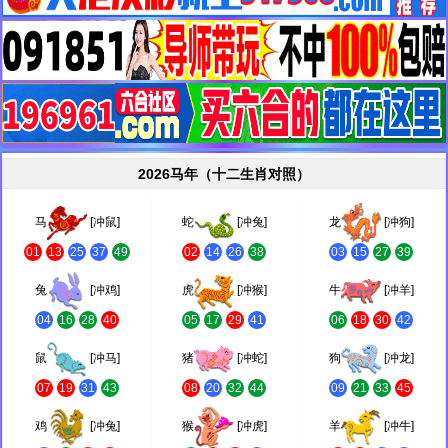
2026马年（十二生肖对照）
马
[冲鼠]
蛇
[冲兔]
龙
[冲狗]
01
13
25
37
49
02
14
26
38
03
15
27
39
兔
[冲鸡]
虎
[冲猴]
牛
[冲羊]
04
16
28
40
05
17
29
41
06
18
30
42
鼠
[冲马]
猪
[冲蛇]
狗
[冲龙]
07
19
31
43
08
20
32
44
09
21
33
45
鸡
[冲兔]
猴
[冲虎]
羊
[冲牛]