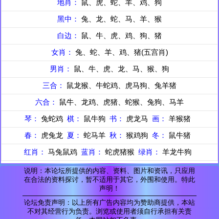
地肖：
鼠、虎、蛇、羊、鸡、狗
黑中：
兔、龙、蛇、马、羊、猴
白边：
鼠、牛、虎、鸡、狗、猪
女肖：
兔、蛇、羊、鸡、猪(五宫肖)
男肖：
鼠、牛、虎、龙、马、猴、狗
三合：
鼠龙猴、牛蛇鸡、虎马狗、兔羊猪
六合：
鼠牛、龙鸡、虎猪、蛇猴、兔狗、马羊
琴：
兔蛇鸡
棋：
鼠牛狗
书：
虎龙马
画：
羊猴猪
春：
虎兔龙
夏：
蛇马羊
秋：
猴鸡狗
冬：
鼠牛猪
红肖：
马兔鼠鸡
蓝肖：
蛇虎猪猴
绿肖：
羊龙牛狗
说明：本论坛所提供的内容、资料、图片和资讯，只应用
在合法的资料探讨，暂不适用于其它，外围和使用。特此
声明！
论坛免责声明：以上所有广告内容均为赞助商提供，本站
不对其经营行为负责。浏览或使用者须自行承担有关责