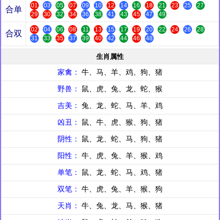
01
03
05
07
09
10
12
14
16
18
21
23
25
27
合单
29
30
32
34
36
38
41
43
45
47
49
02
04
06
08
11
13
15
17
19
20
22
24
26
28
合双
31
33
35
37
39
40
42
44
46
48
生肖属性
家禽：
牛、马、羊、鸡、狗、猪
野兽：
鼠、虎、兔、龙、蛇、猴
吉美：
兔、龙、蛇、马、羊、鸡
凶丑：
鼠、牛、虎、猴、狗、猪
阴性：
鼠、龙、蛇、马、狗、猪
阳性：
牛、虎、兔、羊、猴、鸡
单笔：
鼠、龙、蛇、马、鸡、猪
双笔：
牛、虎、兔、羊、猴、狗
天肖：
牛、兔、龙、马、猴、猪