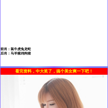
前肖：鼠牛虎兔龙蛇
后肖：马羊猴鸡狗猪
看完资料，中大奖了，搞个美女爽一下吧！